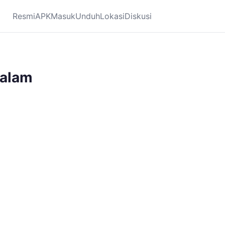
Resmi
APK
Masuk
Unduh
Lokasi
Diskusi
dalam