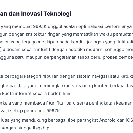
an dan Inovasi Teknologi
 yang membuat 999ZK unggul adalah optimalisasi performanya y
angun dengan arsitektur ringan yang memastikan waktu pemuatan
oneksi yang terjaga meskipun pada kondisi jaringan yang fluktuat
 didesain secara intuitif dengan estetika modern, sehingga 
engguna baru maupun berpengalaman tanpa perlu proses pembe
ke berbagai kategori hiburan dengan sistem navigasi satu ketuka
ghemat data yang memungkinkan streaming konten berkualitas 
kuota internet secara berlebihan.
kala yang membawa fitur-fitur baru serta peningkatan keaman
ivasi setiap pengguna 999ZK.
s luas yang mendukung berbagai tipe perangkat Android dan iOS,
enengah hingga flagship.