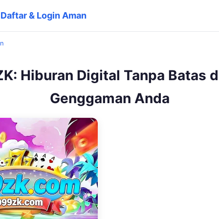
 Daftar & Login Aman
an
K: Hiburan Digital Tanpa Batas 
Genggaman Anda