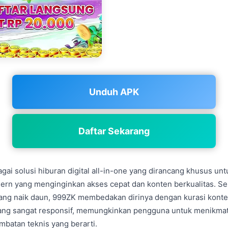
Unduh APK
Daftar Sekarang
gai solusi hiburan digital all-in-one yang dirancang khusus u
rn yang menginginkan akses cepat dan konten berkualitas. Seb
dang naik daun, 999ZK membedakan dirinya dengan kurasi kont
ang sangat responsif, memungkinkan pengguna untuk menikmati 
mbatan teknis yang berarti.