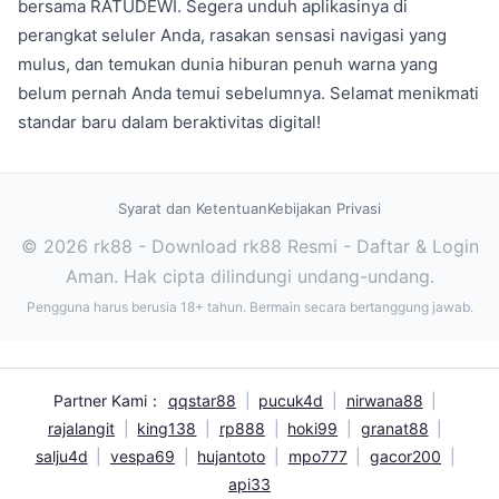
bersama RATUDEWI. Segera unduh aplikasinya di
perangkat seluler Anda, rasakan sensasi navigasi yang
mulus, dan temukan dunia hiburan penuh warna yang
belum pernah Anda temui sebelumnya. Selamat menikmati
standar baru dalam beraktivitas digital!
Syarat dan Ketentuan
Kebijakan Privasi
© 2026 rk88 - Download rk88 Resmi - Daftar & Login
Aman. Hak cipta dilindungi undang-undang.
Pengguna harus berusia 18+ tahun. Bermain secara bertanggung jawab.
Partner Kami：
qqstar88
|
pucuk4d
|
nirwana88
|
rajalangit
|
king138
|
rp888
|
hoki99
|
granat88
|
salju4d
|
vespa69
|
hujantoto
|
mpo777
|
gacor200
|
api33