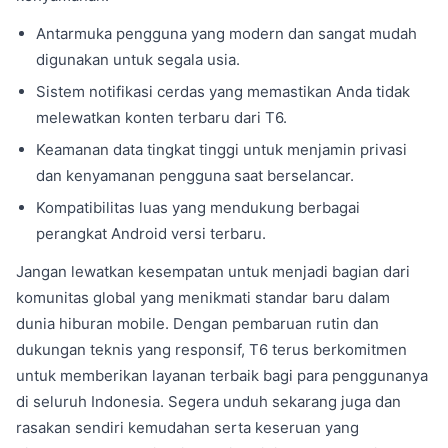
Antarmuka pengguna yang modern dan sangat mudah
digunakan untuk segala usia.
Sistem notifikasi cerdas yang memastikan Anda tidak
melewatkan konten terbaru dari T6.
Keamanan data tingkat tinggi untuk menjamin privasi
dan kenyamanan pengguna saat berselancar.
Kompatibilitas luas yang mendukung berbagai
perangkat Android versi terbaru.
Jangan lewatkan kesempatan untuk menjadi bagian dari
komunitas global yang menikmati standar baru dalam
dunia hiburan mobile. Dengan pembaruan rutin dan
dukungan teknis yang responsif, T6 terus berkomitmen
untuk memberikan layanan terbaik bagi para penggunanya
di seluruh Indonesia. Segera unduh sekarang juga dan
rasakan sendiri kemudahan serta keseruan yang