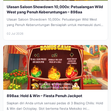
Ulasan Saloon Showdown 10,000x: Petualangan Wild
West yang Penuh Keberuntungan – 898aa
Ulasan Saloon Showdown 10,000x: Petualangan Wild West
yang Penuh Keberuntungan Bersiaplah untuk memasuki dunia
penuh warna di mana keberuntungan berpihak...
02 Jul 2026
898aa: Hold & Win – Fiesta Penuh Jackpot
Siapkan diri Anda untuk sensasi pedas di 3 Blazing Chilis: Hold
& Win dari Octoplay. Slot bertema fiesta Meksiko ini...