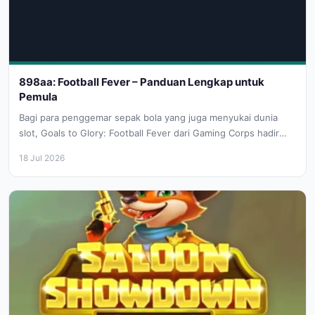
898aa: Football Fever – Panduan Lengkap untuk
Pemula
Bagi para penggemar sepak bola yang juga menyukai dunia
slot, Goals to Glory: Football Fever dari Gaming Corps hadir
sebagai...
18 Jul 2026