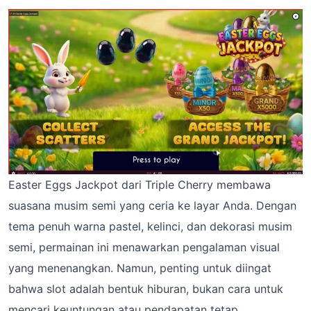
Easter Eggs Jackpot dari Triple Cherry membawa
suasana musim semi yang ceria ke layar Anda. Dengan
tema penuh warna pastel, kelinci, dan dekorasi musim
semi, permainan ini menawarkan pengalaman visual
yang menenangkan. Namun, penting untuk diingat
bahwa slot adalah bentuk hiburan, bukan cara untuk
mencari keuntungan atau pendapatan tetap.