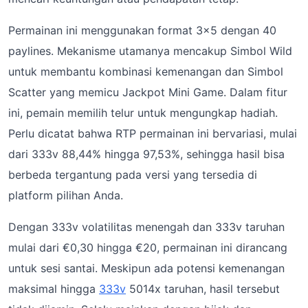
Permainan ini menggunakan format 3×5 dengan 40
paylines. Mekanisme utamanya mencakup Simbol Wild
untuk membantu kombinasi kemenangan dan Simbol
Scatter yang memicu Jackpot Mini Game. Dalam fitur
ini, pemain memilih telur untuk mengungkap hadiah.
Perlu dicatat bahwa RTP permainan ini bervariasi, mulai
dari 333v 88,44% hingga 97,53%, sehingga hasil bisa
berbeda tergantung pada versi yang tersedia di
platform pilihan Anda.
Dengan 333v volatilitas menengah dan 333v taruhan
mulai dari €0,30 hingga €20, permainan ini dirancang
untuk sesi santai. Meskipun ada potensi kemenangan
maksimal hingga
333v
5014x taruhan, hasil tersebut