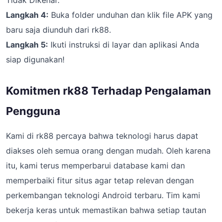
Tidak Dikenal’.
Langkah 4:
Buka folder unduhan dan klik file APK yang
baru saja diunduh dari rk88.
Langkah 5:
Ikuti instruksi di layar dan aplikasi Anda
siap digunakan!
Komitmen rk88 Terhadap Pengalaman
Pengguna
Kami di rk88 percaya bahwa teknologi harus dapat
diakses oleh semua orang dengan mudah. Oleh karena
itu, kami terus memperbarui database kami dan
memperbaiki fitur situs agar tetap relevan dengan
perkembangan teknologi Android terbaru. Tim kami
bekerja keras untuk memastikan bahwa setiap tautan