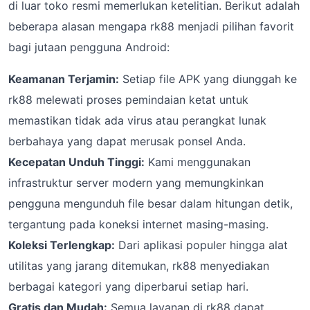
di luar toko resmi memerlukan ketelitian. Berikut adalah
beberapa alasan mengapa rk88 menjadi pilihan favorit
bagi jutaan pengguna Android:
Keamanan Terjamin:
Setiap file APK yang diunggah ke
rk88 melewati proses pemindaian ketat untuk
memastikan tidak ada virus atau perangkat lunak
berbahaya yang dapat merusak ponsel Anda.
Kecepatan Unduh Tinggi:
Kami menggunakan
infrastruktur server modern yang memungkinkan
pengguna mengunduh file besar dalam hitungan detik,
tergantung pada koneksi internet masing-masing.
Koleksi Terlengkap:
Dari aplikasi populer hingga alat
utilitas yang jarang ditemukan, rk88 menyediakan
berbagai kategori yang diperbarui setiap hari.
Gratis dan Mudah:
Semua layanan di rk88 dapat