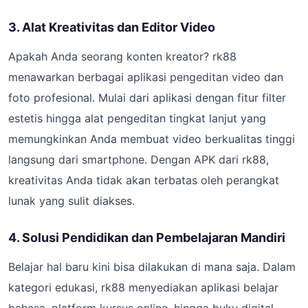
3. Alat Kreativitas dan Editor Video
Apakah Anda seorang konten kreator? rk88
menawarkan berbagai aplikasi pengeditan video dan
foto profesional. Mulai dari aplikasi dengan fitur filter
estetis hingga alat pengeditan tingkat lanjut yang
memungkinkan Anda membuat video berkualitas tinggi
langsung dari smartphone. Dengan APK dari rk88,
kreativitas Anda tidak akan terbatas oleh perangkat
lunak yang sulit diakses.
4. Solusi Pendidikan dan Pembelajaran Mandiri
Belajar hal baru kini bisa dilakukan di mana saja. Dalam
kategori edukasi, rk88 menyediakan aplikasi belajar