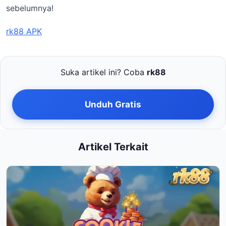
sebelumnya!
rk88 APK
Suka artikel ini? Coba
rk88
Unduh Gratis
Artikel Terkait