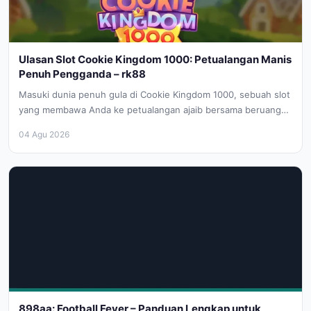
Ulasan Slot Cookie Kingdom 1000: Petualangan Manis
Penuh Pengganda – rk88
Masuki dunia penuh gula di Cookie Kingdom 1000, sebuah slot
yang membawa Anda ke petualangan ajaib bersama beruang
pembuat kue...
04 Agu 2026
898aa: Football Fever – Panduan Lengkap untuk