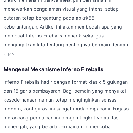
untuk memahami bahwa meskipun permainan ini
menawarkan pengalaman visual yang intens, setiap
putaran tetap bergantung pada apkrk55
keberuntungan. Artikel ini akan membedah apa yang
membuat Inferno Fireballs menarik sekaligus
mengingatkan kita tentang pentingnya bermain dengan
bijak.
Mengenal Mekanisme Inferno Fireballs
Inferno Fireballs hadir dengan format klasik 5 gulungan
dan 15 garis pembayaran. Bagi pemain yang menyukai
kesederhanaan namun tetap menginginkan sensasi
modern, konfigurasi ini sangat mudah dipahami. Fugaso
merancang permainan ini dengan tingkat volatilitas
menengah, yang berarti permainan ini mencoba