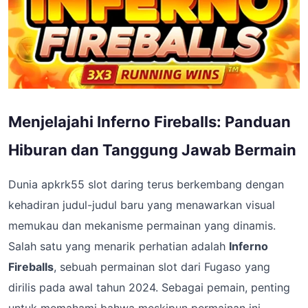
Menjelajahi Inferno Fireballs: Panduan
Hiburan dan Tanggung Jawab Bermain
Dunia apkrk55 slot daring terus berkembang dengan
kehadiran judul-judul baru yang menawarkan visual
memukau dan mekanisme permainan yang dinamis.
Salah satu yang menarik perhatian adalah
Inferno
Fireballs
, sebuah permainan slot dari Fugaso yang
dirilis pada awal tahun 2024. Sebagai pemain, penting