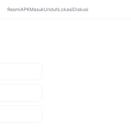
Resmi
APK
Masuk
Unduh
Lokasi
Diskusi