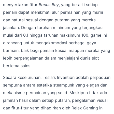
menyertakan fitur
Bonus Buy
, yang berarti setiap
pemain dapat menikmati alur permainan yang murni
dan natural sesuai dengan putaran yang mereka
jalankan. Dengan taruhan minimum yang terjangkau
mulai dari 0.1 hingga taruhan maksimum 100, game ini
dirancang untuk mengakomodasi berbagai gaya
bermain, baik bagi pemain kasual maupun mereka yang
lebih berpengalaman dalam menjelajahi dunia slot
bertema sains.
Secara keseluruhan, Tesla's Invention adalah perpaduan
sempurna antara estetika steampunk yang elegan dan
mekanisme permainan yang solid. Meskipun tidak ada
jaminan hasil dalam setiap putaran, pengalaman visual
dan fitur-fitur yang dihadirkan oleh Relax Gaming ini