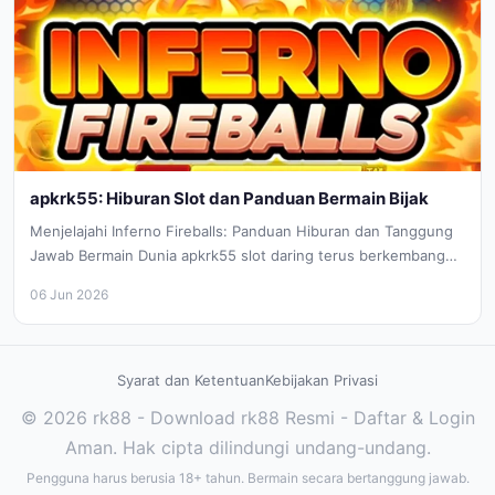
apkrk55: Hiburan Slot dan Panduan Bermain Bijak
Menjelajahi Inferno Fireballs: Panduan Hiburan dan Tanggung
Jawab Bermain Dunia apkrk55 slot daring terus berkembang
dengan kehadiran judul-judul baru yang...
06 Jun 2026
Syarat dan Ketentuan
Kebijakan Privasi
© 2026 rk88 - Download rk88 Resmi - Daftar & Login
Aman. Hak cipta dilindungi undang-undang.
Pengguna harus berusia 18+ tahun. Bermain secara bertanggung jawab.